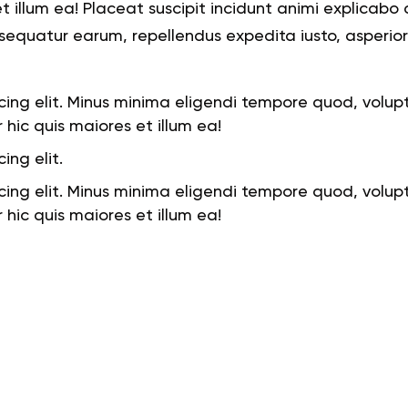
 et illum ea! Placeat suscipit incidunt animi expli
sequatur earum, repellendus expedita iusto, asperior
icing elit. Minus minima eligendi tempore quod, vol
hic quis maiores et illum ea!
ing elit.
icing elit. Minus minima eligendi tempore quod, vol
hic quis maiores et illum ea!