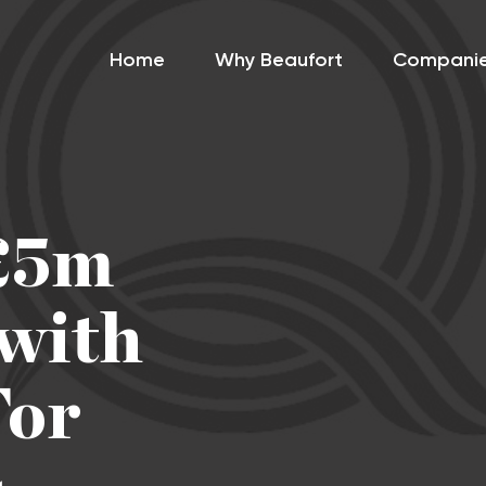
Home
Why Beaufort
Compani
 £5m
with
For