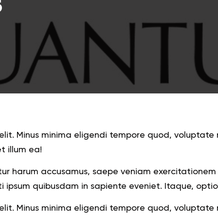
s
g elit. Minus minima eligendi tempore quod, volupta
t illum ea!
ntur harum accusamus, saepe veniam exercitationem 
ti ipsum quibusdam in sapiente eveniet. Itaque, optio
g elit. Minus minima eligendi tempore quod, volupta